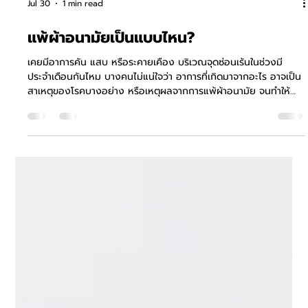
Jul 30
1 min read
แพ้ผ้าอนามัยเป็นแบบไหน?
เคยมีอาการคัน แสบ หรือระคายเคือง บริเวณจุดซ่อนเร้นในช่วงมี
ประจำเดือนกันไหม บางคนไม่แน่ใจว่า อาการที่เกิดมาจากอะไร อาจเป็น
สาเหตุของโรคบางอย่าง หรือเหตุผลจากการแพ้ผ้าอนามัย จนทำให้
เกิดการคันน้องสาว แม้ผ้าอนามัยจะเป็นสิ่งจำเป็นสำหรับผู้หญิง แต่ใน
บางรายอาจเกิดอาการแพ้หรือระคายเคืองจากวัสดุที่ใช้ผลิต น้ำหอม
สารเคมี หรือความอับชื้นที่สะสมระหว่างวัน