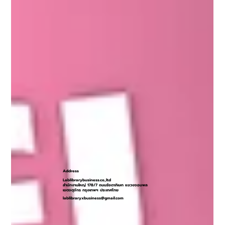
Address
Lablibrarybusiness.co,.ltd
สำนักงานใหญ่ 178/7 ถนนรัชดาภิเษก แขวงจอมพล
เขตจตุจักร กรุงเทพฯ ประเทศไทย
lablibraryxbusiness@gmail.com