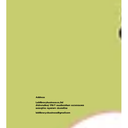
Address
Lablibrarybusiness.co,.ltd
สำนักงานใหญ่ 178/7 ถนนรัชดาภิเษก แขวงจอมพล
เขตจตุจักร กรุงเทพฯ ประเทศไทย
lablibraryxbusiness@gmail.com