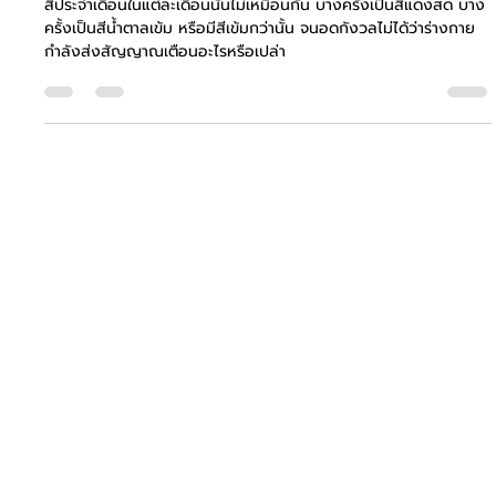
สีประจำเดือนบอกโรคได้จริงไหม?
สีประจำเดือนในแต่ละเดือนนั้นไม่เหมือนกัน บางครั้งเป็นสีแดงสด บาง
ครั้งเป็นสีน้ำตาลเข้ม หรือมีสีเข้มกว่านั้น จนอดกังวลไม่ได้ว่าร่างกาย
กำลังส่งสัญญาณเตือนอะไรหรือเปล่า