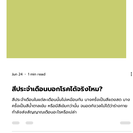
Jun 24
1 min read