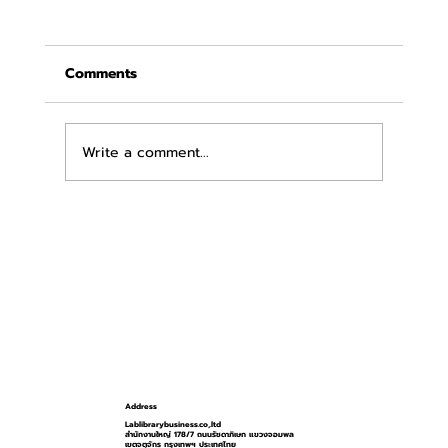
Comments
Write a comment...
วิธีลดกลิ่นอับระหว่างมีประจำเดือน
Address
Lablibrarybusiness.co,.ltd
สำนักงานใหญ่ 178/7 ถนนรัชดาภิเษก แขวงจอมพล
เขตจตุจักร กรุงเทพฯ ประเทศไทย