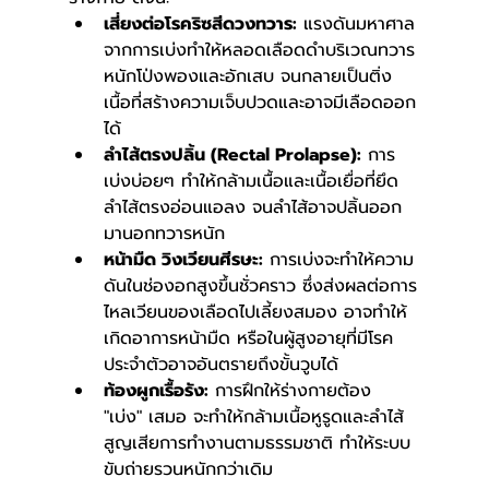
เสี่ยงต่อโรคริซสีดวงทวาร:
 แรงดันมหาศาล
จากการเบ่งทำให้หลอดเลือดดำบริเวณทวาร
หนักโป่งพองและอักเสบ จนกลายเป็นติ่ง
เนื้อที่สร้างความเจ็บปวดและอาจมีเลือดออก
ได้
ลำไส้ตรงปลิ้น (Rectal Prolapse):
 การ
เบ่งบ่อยๆ ทำให้กล้ามเนื้อและเนื้อเยื่อที่ยึด
ลำไส้ตรงอ่อนแอลง จนลำไส้อาจปลิ้นออก
มานอกทวารหนัก
หน้ามืด วิงเวียนศีรษะ:
 การเบ่งจะทำให้ความ
ดันในช่องอกสูงขึ้นชั่วคราว ซึ่งส่งผลต่อการ
ไหลเวียนของเลือดไปเลี้ยงสมอง อาจทำให้
เกิดอาการหน้ามืด หรือในผู้สูงอายุที่มีโรค
ประจำตัวอาจอันตรายถึงขั้นวูบได้
ท้องผูกเรื้อรัง:
 การฝึกให้ร่างกายต้อง 
"เบ่ง" เสมอ จะทำให้กล้ามเนื้อหูรูดและลำไส้
สูญเสียการทำงานตามธรรมชาติ ทำให้ระบบ
ขับถ่ายรวนหนักกว่าเดิม