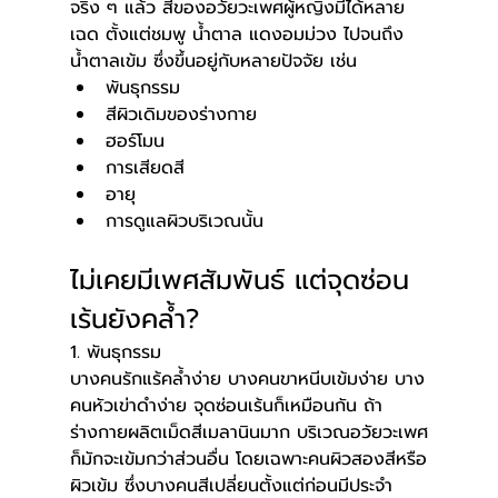
จริง ๆ แล้ว สีของอวัยวะเพศผู้หญิงมีได้หลาย
เฉด ตั้งแต่ชมพู น้ำตาล แดงอมม่วง ไปจนถึง
น้ำตาลเข้ม ซึ่งขึ้นอยู่กับหลายปัจจัย เช่น
พันธุกรรม
สีผิวเดิมของร่างกาย
ฮอร์โมน
การเสียดสี
อายุ
การดูแลผิวบริเวณนั้น
ไม่เคยมีเพศสัมพันธ์ แต่จุดซ่อน
เร้นยังคล้ำ?
1. พันธุกรรม 
บางคนรักแร้คล้ำง่าย บางคนขาหนีบเข้มง่าย บาง
คนหัวเข่าดำง่าย จุดซ่อนเร้นก็เหมือนกัน ถ้า
ร่างกายผลิตเม็ดสีเมลานินมาก บริเวณอวัยวะเพศ
ก็มักจะเข้มกว่าส่วนอื่น โดยเฉพาะคนผิวสองสีหรือ
ผิวเข้ม ซึ่งบางคนสีเปลี่ยนตั้งแต่ก่อนมีประจำ