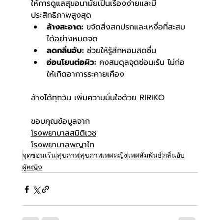
ให้การดูแลสุขอนามัยเป็นเรื่องง่ายและมี
ประสิทธิภาพสูงสุด 
ล้างสะอาด:
 ขจัดสิ่งสกปรกและเหงื่อที่สะสม
ได้อย่างหมดจด
ลดกลิ่นอับ:
 ช่วยให้รู้สึกหอมสดชื่น 
อ่อนโยนต่อผิว:
 คงสมดุลจุดซ่อนเร้น ไม่ก่อ
ให้เกิดอาการระคายเคือง
ล้างได้ทุกวัน เพิ่มความมั่นใจด้วย 
RIRIKO 
ขอบคุณข้อมูลจาก
โรงพยาบาลสมิติเวช
โรงพยาบาลพญาไท
จุดซ่อนเร้น
สุขภาพ
สุขภาพเพศหญิง
เพศสัมพันธ์
กลิ่นอับ
ผู้หญิง