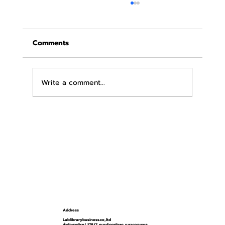
Comments
Write a comment...
ล้างจุดซ่อนเร้นด้วยน้ำเปล่า ยังไม่พอ!
Address
Lablibrarybusiness.co,.ltd
สำนักงานใหญ่ 178/7 ถนนรัชดาภิเษก แขวงจอมพล