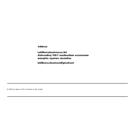
Address
Lablibrarybusiness.co,.ltd
สำนักงานใหญ่ 178/7 ถนนรัชดาภิเษก แขวงจอมพล
เขตจตุจักร กรุงเทพฯ ประเทศไทย
lablibraryxbusiness@gmail.com
© 2035 by Name of Site. Created on Wix Studio
.