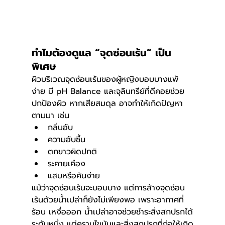
ทำไมต้องดูแล “จุดซ่อนเร้น” เป็น
พิเศษ
ผิวบริเวณจุดซ่อนเร้นของผู้หญิงบอบบางแพ้
ง่าย มี pH Balance และจุลินทรีย์ที่ดีคอยช่วย
ปกป้องผิว หากเสียสมดุล อาจทำให้เกิดปัญหา
ตามมา เช่น
กลิ่นอับ
ความอับชื้น
ตกขาวผิดปกติ
ระคายเคือง
แสบหรือคันง่าย
แม้ว่าจุดซ่อนเร้นจะบอบบาง แต่การล้างจุดซ่อน
เร้นด้วยน้ำเปล่าก็ยังไม่เพียงพอ เพราะอากาศที่
ร้อน เหงื่อออก น้ำเปล่าอาจช่วยชำระสิ่งสกปรกได้
ระดับหนึ่ง แต่คราบไขมันและสิ่งสกปรกที่ก่อให้เกิด