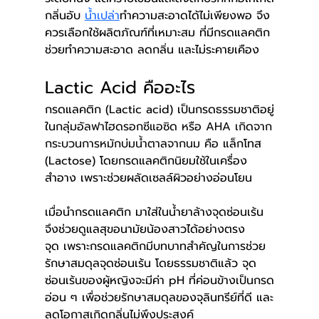
กลิ่นอับ 
น้ำเปล่า
ทำความสะอาดได้ไม่เพียงพอ จึง
ควรเลือกใช้ผลิตภัณฑ์ที่เหมาะสม ที่มีกรดแลคติก 
ช่วยทำความสะอาด ลดกลิ่น และไม่ระคายเคือง  
Lactic Acid คืออะไร
กรดแลคติก (Lactic acid) เป็นกรดธรรมชาติอยู่
ใน
กลุ่มอัลฟาไฮดรอกซีแอซิด หรือ AHA เกิดจาก
กระบวนการหมักบ่มน้ำตาลจากนม คือ 
แล็กโทส 
(Lactose) โดยกรดแลคติกนิยมใช้ในเครื่อง
สำอาง เพราะช่วยผลัดเซลล์ผิวอย่างอ่อนโยน
เมื่อนำกรดแลคติก มาใส่ในน้ำยาล้างจุดซ่อนเร้น 
จึงช่วยดูแลสุขอนามัยน้องสาวได้อย่างตรง
จุด เพราะกรดแลคติกมีบทบาทสำคัญในการช่วย
รักษาสมดุลจุดซ่อนเร้น โดยธรรมชาติแล้ว จุด
ซ่อนเร้นของผู้หญิงจะมีค่า pH ที่ค่อนข้างเป็นกรด
อ่อน ๆ เพื่อช่วยรักษาสมดุลของจุลินทรีย์ที่ดี และ
ลดโอกาสเกิดกลิ่นไม่พึงประสงค์