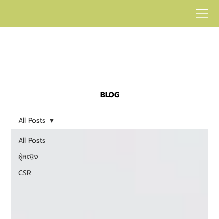
BLOG
All Posts
All Posts
ผู้หญิง
CSR