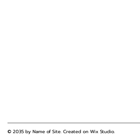
Home
About Us
Our Products
Blog
Pop up Store
Contact
© 2035 by Name of Site. Created on Wix Studio
.