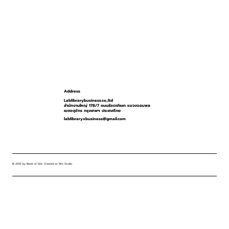
Address
Lablibrarybusiness.co,.ltd
สำนักงานใหญ่ 178/7 ถนนรัชดาภิเษก แขวงจอมพล
เขตจตุจักร กรุงเทพฯ ประเทศไทย
lablibraryxbusiness@gmail.com
© 2035 by Name of Site. Created on Wix Studio
.